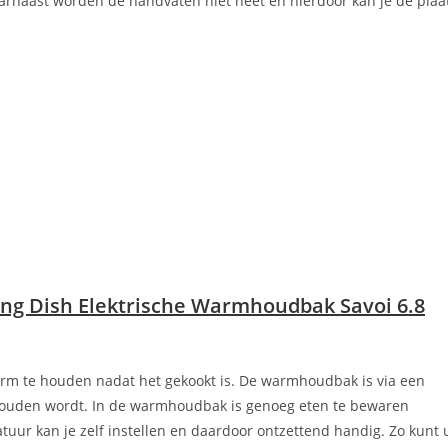
aarnaast worden de handvaten niet heet en hierdoor kan je de plaa
ng Dish Elektrische Warmhoudbak Savoi 6.8
rm te houden nadat het gekookt is. De warmhoudbak is via een
ehouden wordt. In de warmhoudbak is genoeg eten te bewaren
ur kan je zelf instellen en daardoor ontzettend handig. Zo kunt 